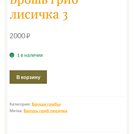
лисичка 3
2000
₽
1 в наличии
Количество
В корзину
товара
Брошь
гриб
лисичка
Категория:
Броши грибы
Метка:
Брошь гриб лисичка
3