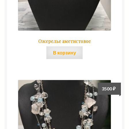
Ожерелье аметистовое
В корзину
3500
₽