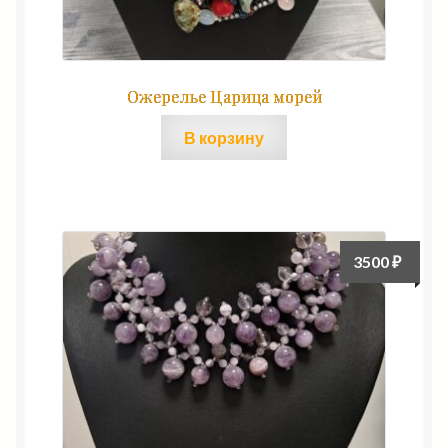
Ожерелье Царица морей
В корзину
3500
₽