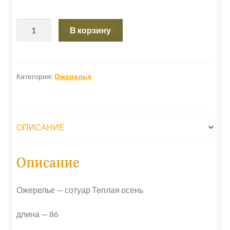
Количество
В корзину
товара
Ожерелье
-
сотуар
Категория:
Ожерелья
Теплая
осень
ОПИСАНИЕ
Описание
Ожерелье — сотуар Теплая осень
длина — 86