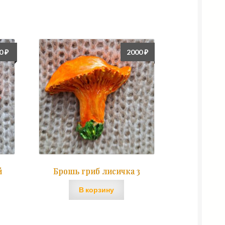
00
₽
2000
₽
й
Брошь гриб лисичка 3
В корзину