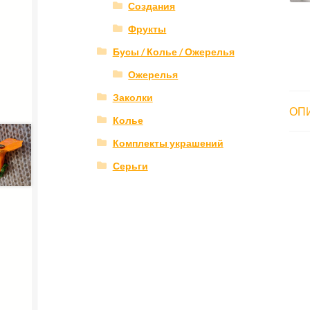
Создания
Фрукты
Бусы / Колье / Ожерелья
Ожерелья
Заколки
ОП
Колье
Комплекты украшений
Серьги