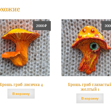
охожие
2000
₽
30
Брошь гриб лисичка 4
Брошь гриб глазасты
желтый 1
В корзину
В корзину