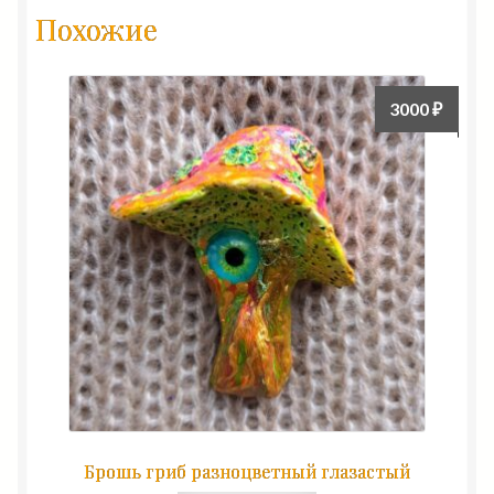
Похожие
3000
₽
Брошь гриб разноцветный глазастый