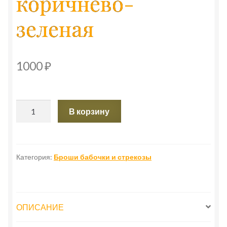
коричнево-
зеленая
1000
₽
Количество
В корзину
товара
Брошь
бабочка
коричнево-
Категория:
Броши бабочки и стрекозы
зеленая
ОПИСАНИЕ