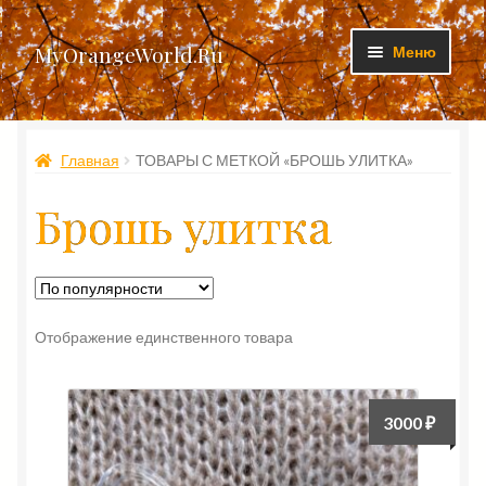
Перейти
Перейти
MyOrangeWorld.Ru
Меню
к
к
навигации
содержимому
Изделия
Главная
ТОВАРЫ С МЕТКОЙ «БРОШЬ УЛИТКА»
Личный кабинет
Брошь улитка
Доставка и оплата
Контакты
Отображение единственного товара
3000
₽