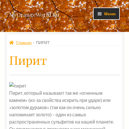
Перейти
Перейти
MyOrangeWorld.Ru
Меню
к
к
навигации
содержимому
Изделия
Главная
ПИРИТ
Личный кабинет
Пирит
Доставка и оплата
Контакты
Пирит, который называют так же «огненным
камнем» (из-за свойства искрить при ударе) или
«золотом дураков» (так как он очень сильно
напоминает золото) – один из самых
распространенных сульфитов на нашей планете.
Он применялся в древности и как магический