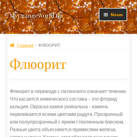
Перейти
Перейти
MyOrangeWorld.Ru
Меню
к
к
навигации
содержимому
Изделия
Главная
ФЛЮОРИТ
Личный кабинет
Флюорит
Доставка и оплата
Контакты
Флюорит в переводе с латинского означает течение.
Что касается химического состава – это фторид
кальция. Окраска камня уникальна – камень
переливается всеми цветами радуги. Прозрачный
или полупрозрачный с ярким стеклянным блеском.
Разные цвета объясняются примесями железа,
хлора и урана. Камень этот обладает еще одним